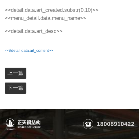
<<detail.data.art_created.substr(0,10)>>
<<menu_detail.data.menu_name>>
<<detail.data.art_desc>>
<<#detail.data.art_content>>
上一篇
下一篇
18008910422