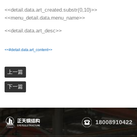
<<detail.data.art_created.substr(0,10)>>
<<menu_detail.data.menu_name>>
<<detail.data.art_desc>>
<<#detail.data.art_content>>
上一篇
下一篇
18008910422